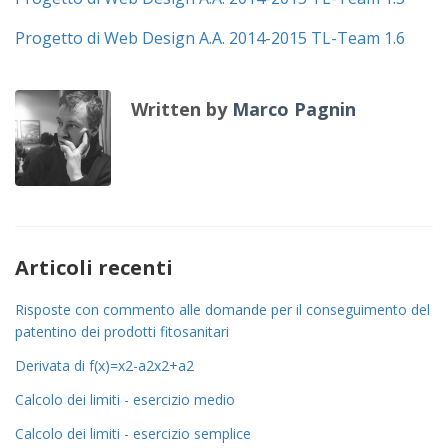
Progetto di Web Design A.A. 2014-2015 TL-Team 1.6
Written by
Marco Pagnin
Articoli recenti
Risposte con commento alle domande per il conseguimento del
patentino dei prodotti fitosanitari
Derivata di
f
(
x
)
=
x
2
-
a
2
x
2
+
a
2
Calcolo dei limiti - esercizio medio
Calcolo dei limiti - esercizio semplice