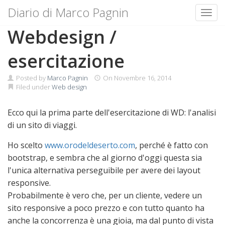
Diario di Marco Pagnin
Toggl
Skip
Webdesign /
to
content
esercitazione
Posted by
Marco Pagnin
On
Novembre 16, 2014
Filed under
Web design
Ecco qui la prima parte dell'esercitazione di WD: l'analisi
di un sito di viaggi.
Ho scelto
www.orodeldeserto.com
, perché è fatto con
bootstrap, e sembra che al giorno d'oggi questa sia
l'unica alternativa perseguibile per avere dei layout
responsive.
Probabilmente è vero che, per un cliente, vedere un
sito responsive a poco prezzo e con tutto quanto ha
anche la concorrenza è una gioia, ma dal punto di vista