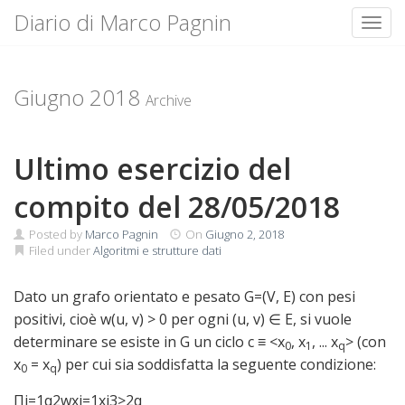
Diario di Marco Pagnin
Toggl
Skip
to
content
Giugno 2018
Archive
Ultimo esercizio del
compito del 28/05/2018
Posted by
Marco Pagnin
On
Giugno 2, 2018
Filed under
Algoritmi e strutture dati
Dato un grafo orientato e pesato G=(V, E) con pesi
positivi, cioè w(u, v) > 0 per ogni (u, v) ∈ E, si vuole
determinare se esiste in G un ciclo c ≡ <x
, x
, ... x
> (con
0
1
q
x
= x
) per cui sia soddisfatta la seguente condizione:
0
q
Π
i
=
1
q
2
w
x
i
=
1
x
i
3
>
2
q