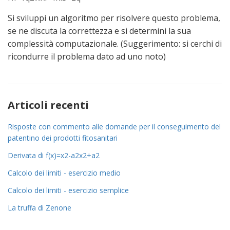
Si sviluppi un algoritmo per risolvere questo problema,
se ne discuta la correttezza e si determini la sua
complessità computazionale. (Suggerimento: si cerchi di
ricondurre il problema dato ad uno noto)
Articoli recenti
Risposte con commento alle domande per il conseguimento del
patentino dei prodotti fitosanitari
Derivata di
f
(
x
)
=
x
2
-
a
2
x
2
+
a
2
Calcolo dei limiti - esercizio medio
Calcolo dei limiti - esercizio semplice
La truffa di Zenone