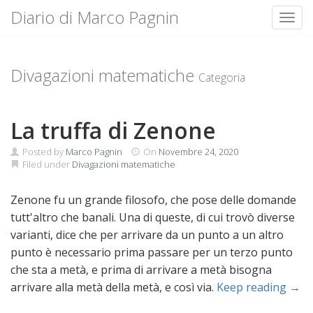
Diario di Marco Pagnin
Toggl
Skip
to
content
Divagazioni matematiche
Categoria
La truffa di Zenone
Posted by
Marco Pagnin
On
Novembre 24, 2020
Filed under
Divagazioni matematiche
Zenone fu un grande filosofo, che pose delle domande
tutt'altro che banali. Una di queste, di cui trovò diverse
varianti, dice che per arrivare da un punto a un altro
punto è necessario prima passare per un terzo punto
che sta a metà, e prima di arrivare a metà bisogna
arrivare alla metà della metà, e così via.
Keep reading →