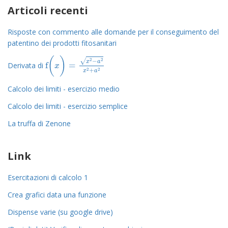
Articoli recenti
Risposte con commento alle domande per il conseguimento del
patentino dei prodotti fitosanitari
(
)
2
2
−
√
x
a
f
=
Derivata di
f
(
x
)
=
x
2
-
a
2
x
2
+
a
2
x
2
2
+
x
a
Calcolo dei limiti - esercizio medio
Calcolo dei limiti - esercizio semplice
La truffa di Zenone
Link
Esercitazioni di calcolo 1
Crea grafici data una funzione
Dispense varie (su google drive)