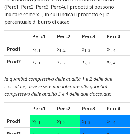
(Perc1, Perc2, Perc3, Perc4). I prodotti si possono
indicare come x
, in cui i indica il prodotto e j la
i, j
percentuale di burro di cacao
Perc1
Perc2
Perc3
Perc4
Prod1
x
x
x
x
1, 1
1, 2
1, 3
1, 4
Prod2
x
x
x
x
2, 1
2, 2
2, 3
2, 4
la quantità complessiva delle qualità 1 e 2 delle due
cioccolate, deve essere non inferiore alla quantità
complessiva delle qualità 3 e 4 delle due cioccolate:
Perc1
Perc2
Perc3
Perc4
Prod1
x
x
x
x
1, 1
1, 2
1, 3
1, 4
Prod2
x
x
x
x