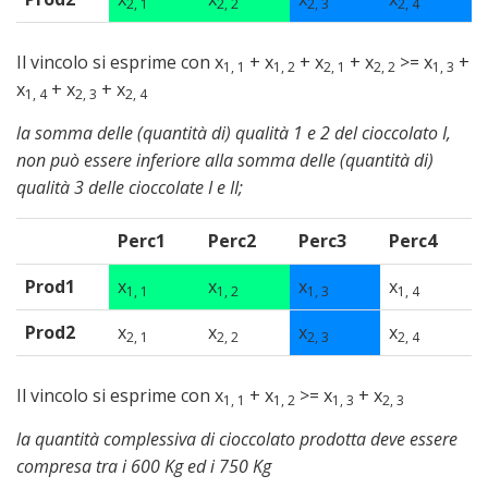
2, 1
2, 2
2, 3
2, 4
Il vincolo si esprime con x
+ x
+ x
+ x
>= x
+
1, 1
1, 2
2, 1
2, 2
1, 3
x
+ x
+ x
1, 4
2, 3
2, 4
la somma delle (quantità di) qualità 1 e 2 del cioccolato I,
non può essere inferiore alla somma delle (quantità di)
qualità 3 delle cioccolate I e II;
Perc1
Perc2
Perc3
Perc4
Prod1
x
x
x
x
1, 1
1, 2
1, 3
1, 4
Prod2
x
x
x
x
2, 1
2, 2
2, 3
2, 4
Il vincolo si esprime con x
+ x
>= x
+ x
1, 1
1, 2
1, 3
2, 3
la quantità complessiva di cioccolato prodotta deve essere
compresa tra i 600 Kg ed i 750 Kg