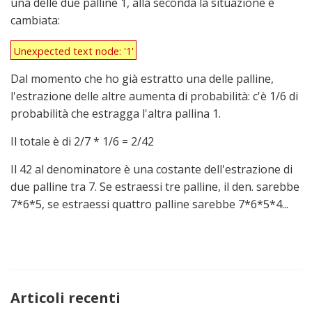
una delle due palline 1, alla seconda la situazione è
cambiata:
Unexpected text node: '1'
Unexpected text node: '1'
Dal momento che ho già estratto una delle palline,
l'estrazione delle altre aumenta di probabilità: c'è 1/6 di
probabilità che estragga l'altra pallina 1.
Il totale è di 2/7 * 1/6 = 2/42
Il 42 al denominatore è una costante dell'estrazione di
due palline tra 7. Se estraessi tre palline, il den. sarebbe
7*6*5, se estraessi quattro palline sarebbe 7*6*5*4...
Articoli recenti