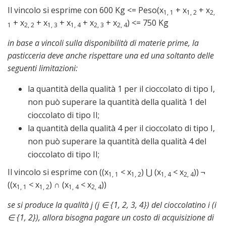
Il vincolo si esprime con 600 Kg <= Peso(x
+ x
+ x
1, 1
1, 2
2,
+ x
+ x
+ x
+ x
+ x
) <= 750 Kg
1
2, 2
1, 3
1, 4
2, 3
2, 4
in base a vincoli sulla disponibilità di materie prime, la
pasticceria deve anche rispettare una ed una soltanto delle
seguenti limitazioni:
la quantità della qualità 1 per il cioccolato di tipo I,
non può superare la quantità della qualità 1 del
cioccolato di tipo II;
la quantità della qualità 4 per il cioccolato di tipo I,
non può superare la quantità della qualità 4 del
cioccolato di tipo II;
Il vincolo si esprime con ((x
< x
) ⋃ (x
< x
)) ¬
1, 1
1, 2
1, 4
2, 4
((x
< x
) ∩ (x
< x
))
1, 1
1, 2
1, 4
2, 4
se si produce la qualità j (j ∈ {1, 2, 3, 4}) del cioccolatino i (i
∈ {1, 2}), allora bisogna pagare un costo di acquisizione di