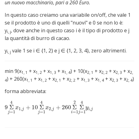
un nuovo macchinario, pari a 260 Euro.
In questo caso creiamo una variabile on/off, che vale 1
se il prodotto è uno di quelli "nuovi" e 0 se non lo è:
y
, dove anche in questo caso i è il tipo di prodotto e j
i, j
la quantità di burro di cacao.
y
vale 1 se i ∈ {1, 2} e j ∈ {1, 2, 3, 4}, zero altrimenti.
i, j
min 9(x
+ x
+ x
+ x
) + 10(x
+ x
+ x
+ x
1, 1
1, 2
1, 3
1, 4
2, 1
2, 2
2, 3
2,
) + 260(x
+ x
+ x
+ x
+ x
+ x
+ x
+ x
)
4
1, 1
1, 2
2, 1
2, 2
1, 3
1, 4
2, 3
2, 4
forma abbreviata:
4
4
2
4
9
Σ
+
10
Σ
+
260
Σ
Σ
9
Σ
j
=
1
4
x
1
,
j
+
10
Σ
j
=
1
4
x
2
,
j
+
260
Σ
i
=
1
2
Σ
j
=
1
4
y
i
,
j
x
x
y
1
,
2
,
i
,
j
j
j
=
1
=
1
=
1
=
1
j
j
i
j