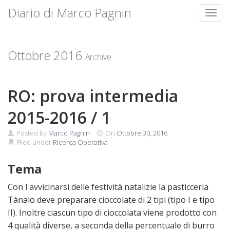
Diario di Marco Pagnin
Toggl
Skip
to
content
Ottobre 2016
Archive
RO: prova intermedia
2015-2016 / 1
Posted by
Marco Pagnin
On
Ottobre 30, 2016
Filed under
Ricerca Operativa
Tema
Con l'avvicinarsi delle festività natalizie la pasticceria
Tànalo deve preparare cioccolate di 2 tipi (tipo I e tipo
II). Inoltre ciascun tipo di cioccolata viene prodotto con
4 qualità diverse, a seconda della percentuale di burro