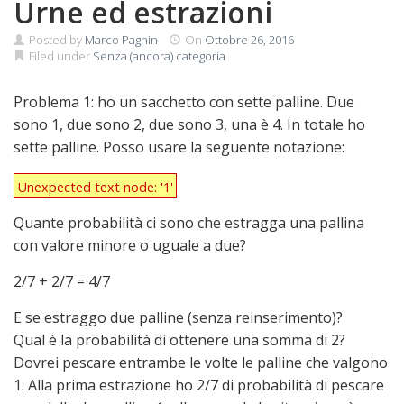
Urne ed estrazioni
Posted by
Marco Pagnin
On
Ottobre 26, 2016
Filed under
Senza (ancora) categoria
Problema 1: ho un sacchetto con sette palline. Due
sono 1, due sono 2, due sono 3, una è 4. In totale ho
sette palline. Posso usare la seguente notazione:
Unexpected text node: '1'
Unexpected text node: '1'
Quante probabilità ci sono che estragga una pallina
con valore minore o uguale a due?
2/7 + 2/7 = 4/7
E se estraggo due palline (senza reinserimento)?
Qual è la probabilità di ottenere una somma di 2?
Dovrei pescare entrambe le volte le palline che valgono
1. Alla prima estrazione ho 2/7 di probabilità di pescare