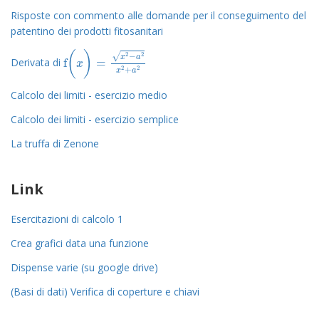
Risposte con commento alle domande per il conseguimento del
patentino dei prodotti fitosanitari
(
)
2
2
−
√
x
a
f
=
Derivata di
f
(
x
)
=
x
2
-
a
2
x
2
+
a
2
x
2
2
+
x
a
Calcolo dei limiti - esercizio medio
Calcolo dei limiti - esercizio semplice
La truffa di Zenone
Link
Esercitazioni di calcolo 1
Crea grafici data una funzione
Dispense varie (su google drive)
(Basi di dati) Verifica di coperture e chiavi