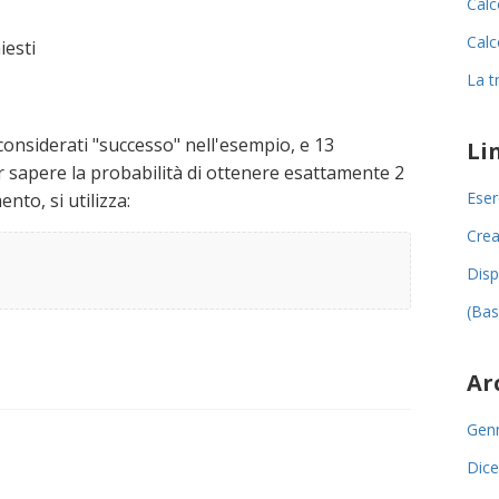
Calc
Calc
iesti
La t
considerati "successo" nell'esempio, e 13
Li
er sapere la probabilità di ottenere esattamente 2
Eser
nto, si utilizza:
Crea
Disp
(Bas
Ar
Gen
Dic