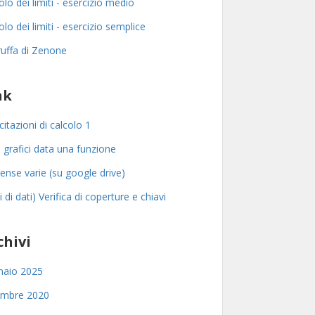
olo dei limiti - esercizio medio
olo dei limiti - esercizio semplice
ruffa di Zenone
nk
citazioni di calcolo 1
 grafici data una funzione
ense varie (su google drive)
i di dati) Verifica di coperture e chiavi
chivi
naio 2025
embre 2020