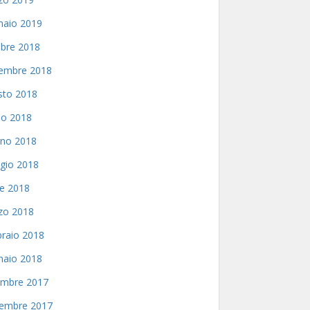
naio 2019
bre 2018
tembre 2018
sto 2018
io 2018
gno 2018
gio 2018
le 2018
zo 2018
raio 2018
naio 2018
embre 2017
embre 2017