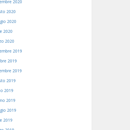
embre 2020
sto 2020
gio 2020
le 2020
zo 2020
embre 2019
bre 2019
tembre 2019
sto 2019
io 2019
gno 2019
gio 2019
le 2019
zo 2019