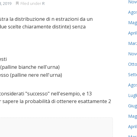
Nov
, 2019
Filed under
R
Ago
ra la distribuzione di n estrazioni da un
Mag
due scelte chiaramente distinte) senza
Apri
Mar
Nov
esti
Otto
 (palline bianche nell'urna)
Set
esso (palline nere nell'urna)
Ago
considerati "successo" nell'esempio, e 13
Lugl
er sapere la probabilità di ottenere esattamente 2
Giu
Mag
Apri
Mar