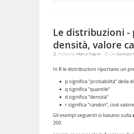
Le distribuzioni -
densità, valore c
Posted by
Marco Pagnin
On
Gennaio 8
In R le distribuzioni riportano un pre
p significa "probabilità" della 
q significa "quantile"
d significa "densità"
r significa "randon", cioè valor
Gli esempi seguenti si basano sulla
200.