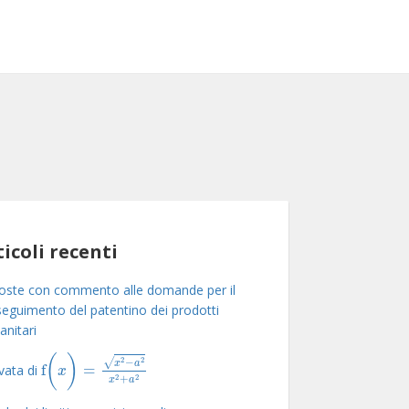
ticoli recenti
oste con commento alle domande per il
eguimento del patentino dei prodotti
anitari
(
)
2
2
−
√
x
a
f
=
vata di
f
(
x
)
=
x
2
-
a
2
x
2
+
a
2
x
2
2
+
x
a