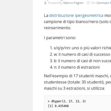
Posted by
Marco Pagnin
On
Gennaio 8
La
distribuzione ipergeometrica
most
campione di tipo bianco/nero (solo 
reinserimento.
I parametri sono:
x/q/p/nn: uno o più valori richi
w: il numero di casi di successo
b: il numero di casi di non succ
n: il numero di estrazioni
Nell'esempio di 17 studenti maschi, 
studentesse (totale: 30 studenti), p
maschi su 3 estrazioni, si utilizza:
> dhyper(2, 17, 13, 3)
