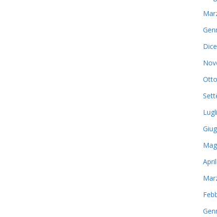
Mar
Gen
Dic
Nov
Otto
Set
Lugl
Giu
Mag
Apri
Mar
Febb
Gen