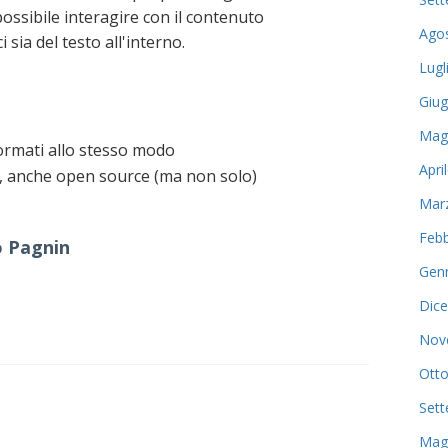
ossibile interagire con il contenuto
Ago
 sia del testo all'interno.
Lugl
Giu
Mag
ormati allo stesso modo
Apri
i, anche open source (ma non solo)
Mar
Febb
 Pagnin
Gen
Dic
Nov
Otto
Set
Mag