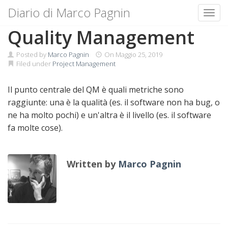
Diario di Marco Pagnin
Toggl
Skip
Quality Management
to
content
Posted by
Marco Pagnin
On
Maggio 25, 2019
Filed under
Project Management
Il punto centrale del QM è quali metriche sono
raggiunte: una è la qualità (es. il software non ha bug, o
ne ha molto pochi) e un'altra è il livello (es. il software
fa molte cose).
Written by
Marco Pagnin