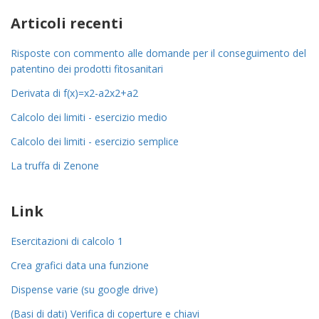
Articoli recenti
Risposte con commento alle domande per il conseguimento del
patentino dei prodotti fitosanitari
Derivata di
f
(
x
)
=
x
2
-
a
2
x
2
+
a
2
Calcolo dei limiti - esercizio medio
Calcolo dei limiti - esercizio semplice
La truffa di Zenone
Link
Esercitazioni di calcolo 1
Crea grafici data una funzione
Dispense varie (su google drive)
(Basi di dati) Verifica di coperture e chiavi